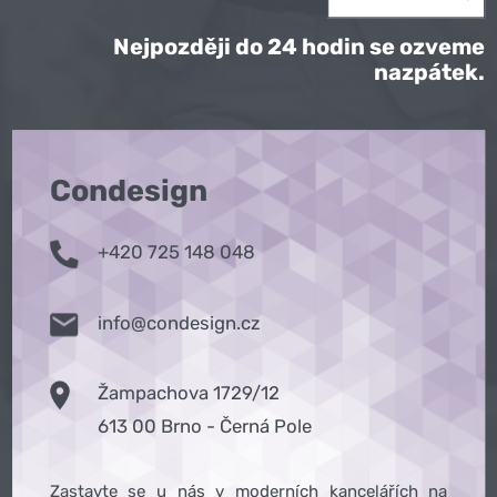
Nejpozději do 24 hodin se ozveme
nazpátek.
Condesign
+420 725 148 048
info@condesign.cz
Žampachova 1729/12
613 00 Brno - Černá Pole
Zastavte se u nás v moderních kancelářích na