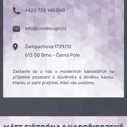
+420 725 148 048
info@condesign.cz
Žampachova 1729/12
613 00 Brno - Černá Pole
Zastavte se u nás v moderních kancelářích na
příjemné posezení s důvěrníky a skvělou kávou,
kterou si sami pražíme. Rádi vás uvidíme.