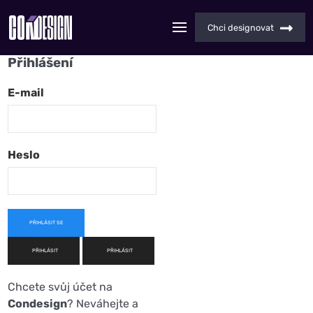
Chci designovat
Přihlášení
E-mail
Heslo
PŘIHLÁSIT SE
PŘIHLÁSIT
PŘIHLÁSIT
Chcete svůj účet na
Condesign
? Neváhejte a