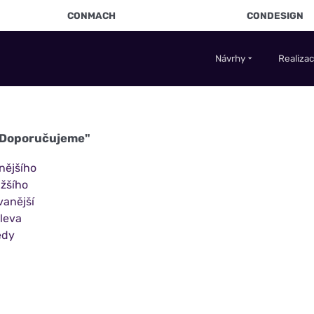
CONMACH
CONDESIGN
Návrhy
Realiza
"Doporučujeme"
nějšího
žšího
vanější
sleva
edy