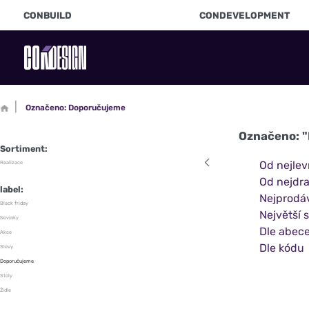
CONBUILD
CONDEVELOPMENT
Označeno: Doporučujeme
Označeno: 
Sortiment:
Od nejlev
Realizace
Od nejdra
label:
Nejprodá
Black friday
Největší 
Novinky
Dle abec
Akce
Dle kódu
Slevy
Doporučujeme
Stoly
Židle