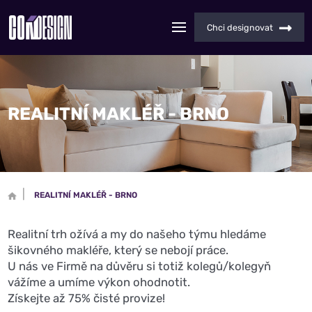
Chci designovat
REALITNÍ MAKLÉŘ - BRNO
REALITNÍ MAKLÉŘ - BRNO
Realitní
trh ožívá a my do našeho týmu hledáme
šikovného
makléře
, který se nebojí práce.
U nás ve Firmě na důvěru si totiž kolegů/kolegyň
vážíme a umíme výkon ohodnotit.
Získejte až 75% čisté provize!