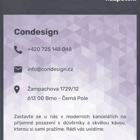
Condesign
+420 725 148 048
info@condesign.cz
Žampachova 1729/12
613 00 Brno - Černá Pole
Zastavte se u nás v moderních kancelářích na
příjemné posezení s důvěrníky a skvělou kávou,
kterou si sami pražíme. Rádi vás uvidíme.