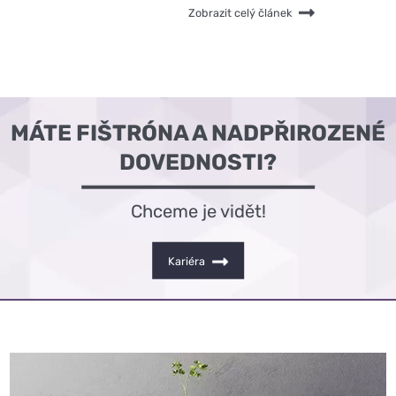
sérii článků se pozorněji podíváme na několik
Zobrazit celý článek
základních designových stylů. Dnes si
prohlédneme rustikální styl.
MÁTE FIŠTRÓNA A NADPŘIROZENÉ
DOVEDNOSTI?
Chceme je vidět!
Kariéra