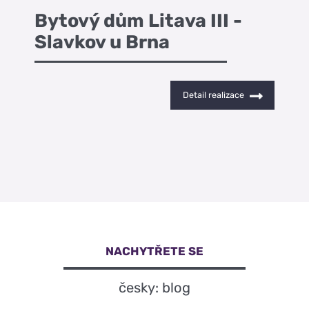
Bytový dům Litava III -
Byt
Slavkov u Brna
Sla
Detail realizace
NACHYTŘETE SE
česky: blog