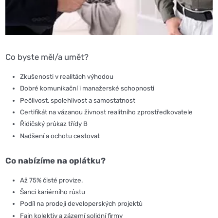
Co byste měl/a umět?
Zkušenosti v
realit
ách výhodou
Dobré komunikační i manažerské schopnosti
Pečlivost, spolehlivost a samostatnost
Certifikát na vázanou živnost
realitního
zprostředkovatele
Řidičský průkaz třídy B
Nadšení a ochotu cestovat
Co nabízíme na oplátku?
Až 75% čisté provize.
Šanci kariérního růstu
Podíl na prodeji developerských projektů
Fajn kolektiv a zázemí solidní firmy