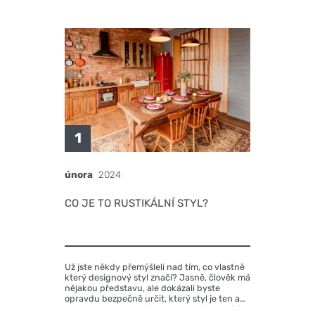
1
února
2024
CO JE TO RUSTIKÁLNÍ STYL?
Už jste někdy přemýšleli nad tím, co vlastně
který designový styl značí? Jasně, člověk má
nějakou představu, ale dokázali byste
opravdu bezpečně určit, který styl je ten a
ten. Anebo jej prostě popsat? V následující