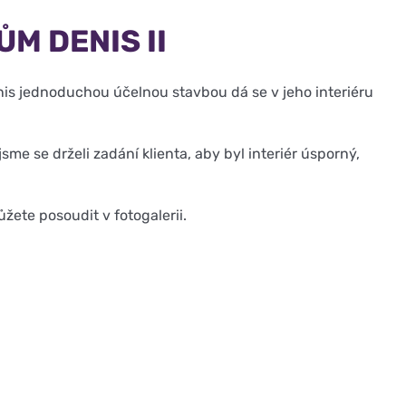
M DENIS II
nis jednoduchou účelnou stavbou dá se v jeho interiéru
sme se drželi zadání klienta, aby byl interiér úsporný,
žete posoudit v fotogalerii.