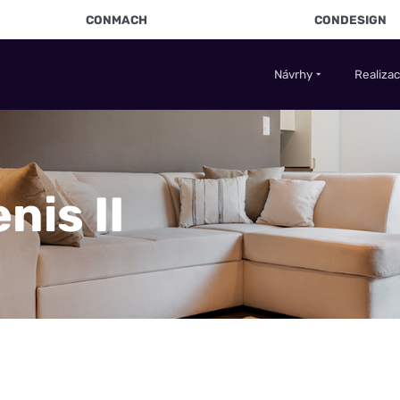
CONMACH
CONDESIGN
Návrhy
Realiza
nis II