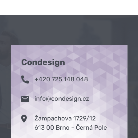
Condesign
+420 725 148 048
info@condesign.cz
Žampachova 1729/12
613 00 Brno - Černá Pole