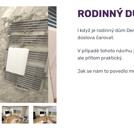
RODINNÝ DŮ
I když je rodinný dům De
doslova čarovat.
V případě tohoto návrhu j
ale přitom praktický.
Jak se nám to povedlo mů